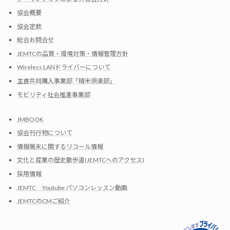
協会概要
協会定款
総合お問合せ
JEMTCの品質・環境対策・情報管理方針
Wireless LANドライバーについて
主食共同購入事業部「精米倶楽部」
モビリティ社会推進事業部
JMBOOK
協会刊行物について
情報端末に関するリコール情報
文化と産業の歴史散歩道(JEMTCへのアクセス)
採用情報
JEMTC Youtube パソコンレッスン動画
JEMTCのCMご紹介